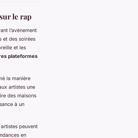
sur le rap
vant l’avènement
 et des soirées
eille et les
res plateformes
mé la manière
aux artistes une
aire des maisons
ssance à un
 artistes peuvent
tendances en