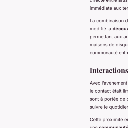
immédiate aux te
La combinaison d
modifié la
décou
permettant aux ar
maisons de disque
communauté entho
Interactions
Avec l’avènemen
le contact était l
sont à portée de 
suivre le quotidie
Cette proximité 
une
communaut