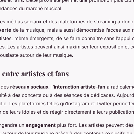
ndances du marché musical.
es médias sociaux et des plateformes de streaming a donc
verte
de la musique, mais a aussi démocratisé l’accès aux 
tistes, même émergents, de se faire connaître sans l’appui 
s. Les artistes peuvent ainsi maximiser leur exposition et c
usiaste autour de leur musique.
 entre artistes et fans
t des
réseaux sociaux
, l’
interaction artiste-fan
a radicaleme
imité à des concerts ou à des séances de dédicaces. Aujourd’h
clic. Les plateformes telles qu’Instagram et Twitter permette
n de leurs idoles et de réagir directement à leurs publication
engendre un
engagement
plus fort. Les artistes peuvent dé
é
autour de leur musique grâce à des contenus exclusifs ou 