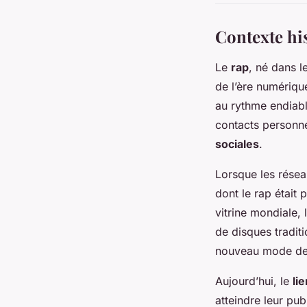
Contexte his
Le
rap
, né dans 
de l’ère numériqu
au rythme endiabl
contacts personne
sociales
.
Lorsque les résea
dont le rap était
vitrine mondiale,
de disques tradit
nouveau mode d
Aujourd’hui, le
li
atteindre leur pu