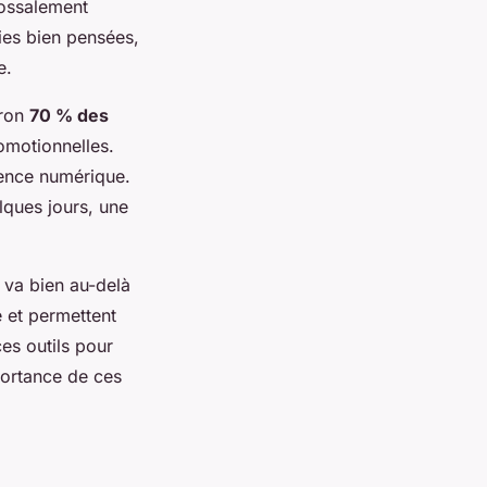
lossalement
ies bien pensées,
e.
iron
70 % des
omotionnelles.
sence numérique.
lques jours, une
va bien au-delà
é et permettent
es outils pour
portance de ces