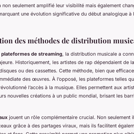
a non seulement amplifié leur visibilité mais également cha
marquant une évolution significative du début analogique à 
ion des méthodes de distribution music
s
plateformes de streaming
, la distribution musicale a con
jeure. Historiquement, les artistes de rap dépendaient de la
disques ou des cassettes. Cette méthode, bien que efficac
e immédiate des œuvres. À l’opposé, les plateformes telles q
évolutionné l’accès à la musique. Elles permettent aux artis
rs nouvelles créations à un public mondial, brisant les barr
aux
jouent un rôle complémentaire crucial. Non seulement il
ceaux grâce à des partages viraux, mais ils facilitent égalem
stes et fans. Cette proximité permet une promotion plus cibl