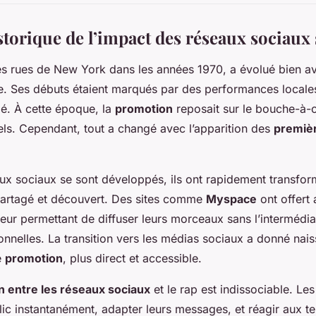
torique de l’impact des réseaux sociaux 
les rues de New York dans les années 1970, a évolué bien a
e. Ses débuts étaient marqués par des performances locales
é. À cette époque, la
promotion
reposait sur le bouche-à-or
ls. Cependant, tout a changé avec l’apparition des
premiè
ux sociaux se sont développés, ils ont rapidement transfor
 partagé et découvert. Des sites comme
Myspace
ont offert 
 leur permettant de diffuser leurs morceaux sans l’intermédi
ionnelles. La transition vers les médias sociaux a donné nai
e
promotion
, plus direct et accessible.
en entre les réseaux sociaux
et le rap est indissociable. Les
blic instantanément, adapter leurs messages, et réagir aux 