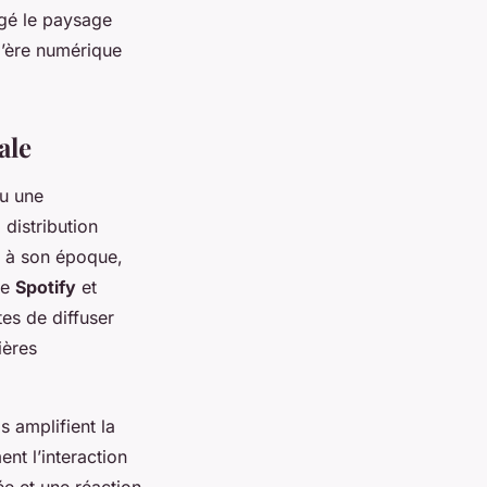
ngé le paysage
l’ère numérique
ale
nu une
 distribution
e à son époque,
ue
Spotify
et
tes de diffuser
ières
s amplifient la
ent l’interaction
ée et une réaction