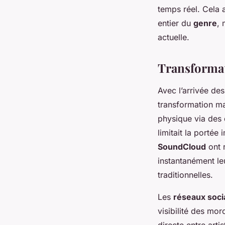
temps réel. Cela 
entier du
genre
, 
actuelle.
Transformat
Avec l’arrivée de
transformation ma
physique via des 
limitait la porté
SoundCloud
ont r
instantanément leu
traditionnelles.
Les
réseaux soci
visibilité des mor
directe entre arti