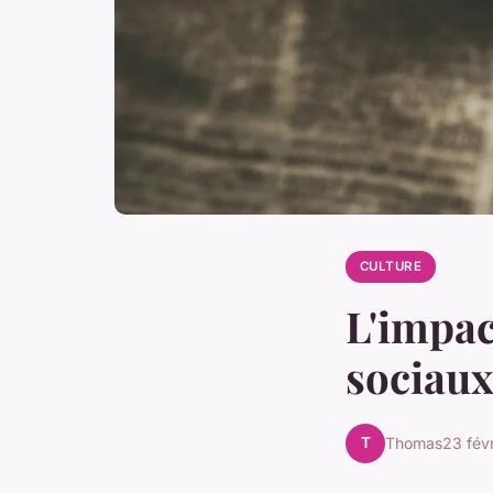
CULTURE
L'impac
sociaux
T
Thomas
23 fév