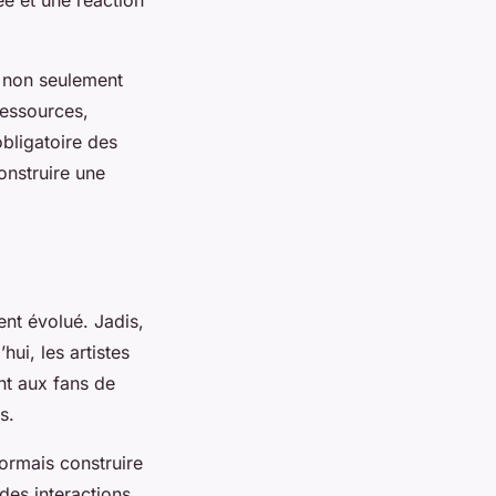
 non seulement
ressources,
obligatoire des
onstruire une
nt évolué. Jadis,
ui, les artistes
nt aux fans de
s.
sormais construire
des interactions