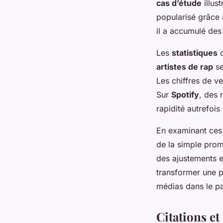
cas d’étude
illus
popularisé grâce 
il a accumulé des
Les
statistiques
c
artistes de rap
se
Les chiffres de v
Sur
Spotify
, des 
rapidité autrefois
En examinant ces 
de la simple prom
des ajustements e
transformer une p
médias dans le p
Citations e