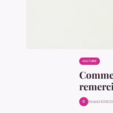
CULTURE
Commen
remerc
D
Dinaïs
24/06/2