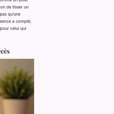
on de tisser un
 pas qu’une
résence a compté.
pour celui qui
écès