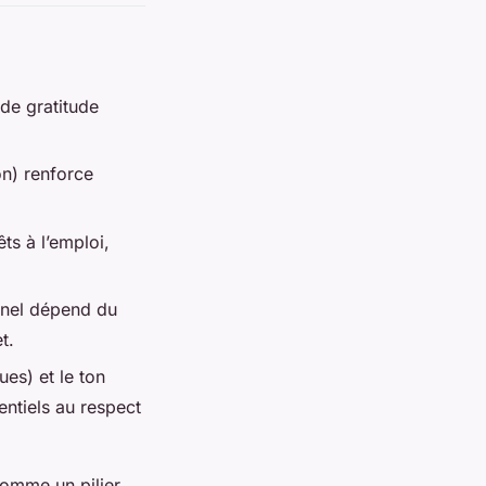
de gratitude
on) renforce
ts à l’emploi,
nnel dépend du
t.
es) et le ton
entiels au respect
 comme un pilier