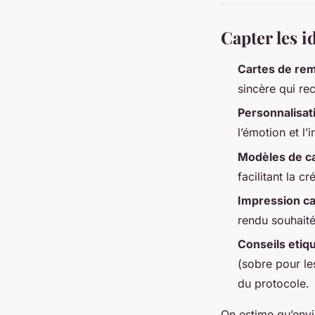
Capter les i
Cartes de re
sincère qui re
Personnalisat
l’émotion et l
Modèles de c
facilitant la 
Impression ca
rendu souhait
Conseils etiq
(sobre pour le
du protocole.
On estime qu’envir