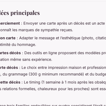
dées principales
merciement
: Envoyer une carte après un décès est un acte 
connaît les marques de sympathie reçues.
ion carte
: Adapter le message et l’esthétique (photo, citati
’intimité du hommage.
artes décès
: Des outils en ligne proposent des modèles prê
création même sans expérience.
rte décès
: Le choix entre impression maison et professio
é, du grammage (300 g minimum recommandé) et du budge
uette décès
: Le timing (1 semaine à 1 mois après les obsèqu
s relations formelles, chaleureux pour les proches) sont ess
on trois familles endeuillées sur quatre considèrent l’écrit