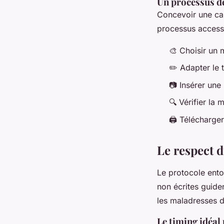
Un processus de
Concevoir une cart
processus accessi
🎨 Choisir un 
✏️ Adapter le 
📷 Insérer une
🔍 Vérifier la 
🖨️ Télécharger
Le respect d
Le protocole ento
non écrites guiden
les maladresses d
Le timing idéal