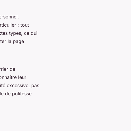
ersonnel.
iculier : tout
tes types, ce qui
ter la page
rier de
nnaître leur
rité excessive, pas
e de politesse