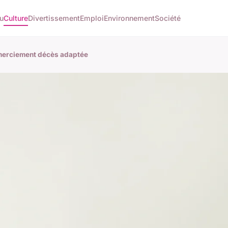
u
Culture
Divertissement
Emploi
Environnement
Société
merciement décès adaptée