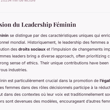
 2025
4 min de lecture
ion du Leadership Féminin
minin
se distingue par des caractéristiques uniques qui enric
nnel mondial. Historiquement, le leadership des femmes a 
olution des
droits sociaux
et l’impulsion de changements imp
emmes leaders bring a diverse approach, often prioritizing c
rong sense of ethics. Their unique contributions have been 
ous industries.
inin est particulièrement crucial dans la promotion de
l’éga
 des femmes dans des rôles décisionnels participe à la réduct
ut dans des contextes où leur voix est traditionnellement s
rs sont devenues des modèles, encourageant d’autres femm