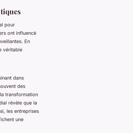
itiques
al pour
rs ont influencé
veillantes. En
e véritable
minant dans
 souvent des
 la transformation
al révèle que la
i, les entreprises
fichent une