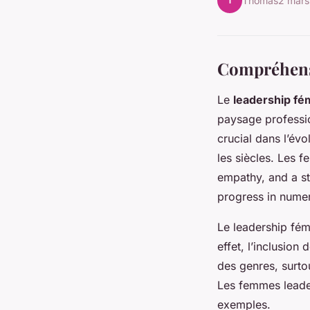
T
Thomas
2 mars
Compréhens
Le
leadership fé
paysage professio
crucial dans l’év
les siècles. Les f
empathy, and a st
progress in numer
Le leadership fém
effet, l’inclusion
des genres, surto
Les femmes leade
exemples.