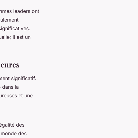
femmes leaders ont
eulement
gnificatives.
lle; il est un
Genres
ent significatif.
é dans la
oureuses et une
égalité des
e monde des