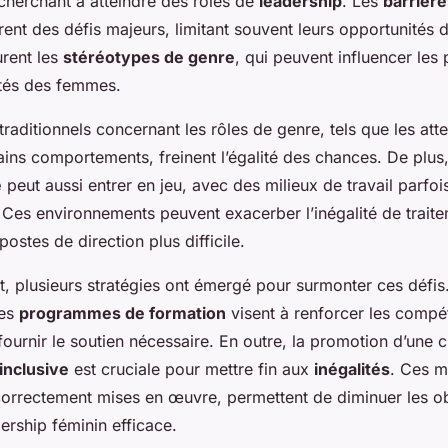
herchant à atteindre des rôles de
leadership
. Les
barrière
rent des défis majeurs, limitant souvent leurs opportunités 
urent les
stéréotypes de genre
, qui peuvent influencer les
ités des femmes.
traditionnels concernant les rôles de genre, tels que les att
ains comportements, freinent l’égalité des chances. De plus
e
peut aussi entrer en jeu, avec des milieux de travail parfoi
Ces environnements peuvent exacerber l’inégalité de traite
postes de direction plus difficile.
, plusieurs stratégies ont émergé pour surmonter ces défis. 
des
programmes de formation
visent à renforcer les comp
ournir le soutien nécessaire. En outre, la promotion d’une c
inclusive
est cruciale pour mettre fin aux
inégalités
. Ces m
 correctement mises en œuvre, permettent de diminuer les ob
ership féminin efficace.