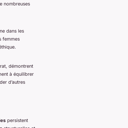
 de nombreuses
ine dans les
es femmes
éthique.
rat, démontrent
ment à équilibrer
der d’autres
les
persistent