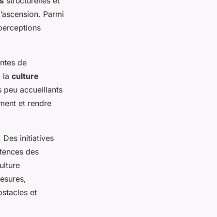
s
structurelles et
d’ascension. Parmi
 perceptions
entes de
, la
culture
s peu accueillants
ment et rendre
Des initiatives
étences des
ulture
esures,
stacles et