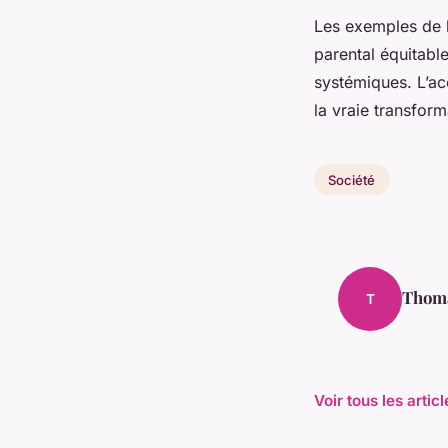
Les exemples de l
parental équitabl
systémiques. L’ac
la vraie transform
Société
Thom
T
Voir tous les artic