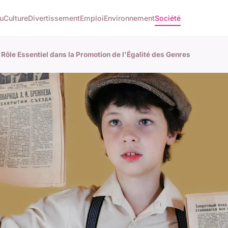
u
Culture
Divertissement
Emploi
Environnement
Société
Rôle Essentiel dans la Promotion de l'Égalité des Genres